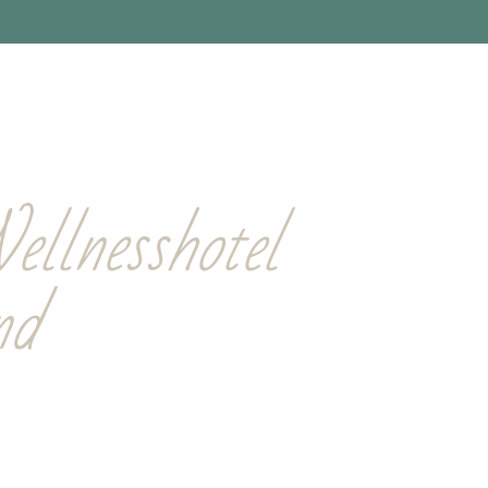
Suiten
Hotel
Wellness
Restaurants
Semi
ent
ellnesshotel
nd