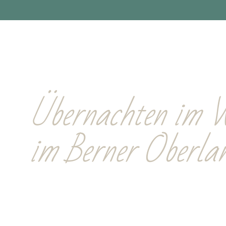
Zimmer, 
& Apartm
Übernachten im W
im Berner Oberla