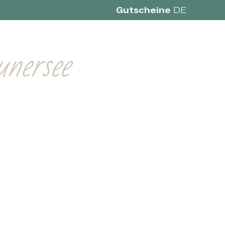
Gutscheine
DE
nare
Region
Über uns
Buchen
nersee