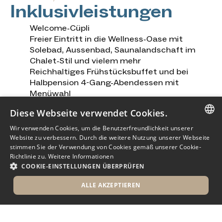
Inklusivleistungen
Welcome-Cüpli
Freier Eintritt in die Wellness-Oase mit
Solebad, Aussenbad, Saunalandschaft im
Chalet-Stil und vielem mehr
Reichhaltiges Frühstücksbuffet und bei
Halbpension 4-Gang-Abendessen mit
Menüwahl
Freie Benützung unserer Parkplätze
Diese Webseite verwendet Cookies.
Frotteewäsche, Badeschuhe, kuscheliger
Bademantel
Wir verwenden Cookies, um die Benutzerfreundlichkeit unserer
GERMAN
Tägliche Empfehlungen unseres Teams rund
Website zu verbessern. Durch die weitere Nutzung unserer Webseite
stimmen Sie der Verwendung von Cookies gemäß unserer Cookie-
um die Region Thunersee und das Berner
GERMAN
Richtlinie zu.
Weitere Informationen
Oberland
COOKIE-EINSTELLUNGEN ÜBERPRÜFEN
ALLE AKZEPTIEREN
UNBEDINGT ERFORDERLICH
PERFORMANCE
Was Sie erwartet