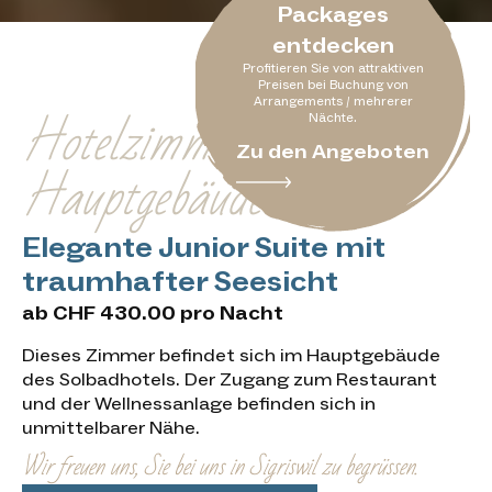
Packages
Junior Suite mit
entdecken
Profitieren Sie von attraktiven
Seesicht
Preisen bei Buchung von
Arrangements / mehrerer
Hotelzimmer im
Nächte.
Zu den Angeboten
Hauptgebäude
Elegante Junior Suite mit
traumhafter Seesicht
ab CHF 430.00 pro Nacht
Dieses Zimmer befindet sich im Hauptgebäude
des Solbadhotels. Der Zugang zum Restaurant
und der Wellnessanlage befinden sich in
unmittelbarer Nähe.
Wir freuen uns, Sie bei uns in Sigriswil zu begrüssen.