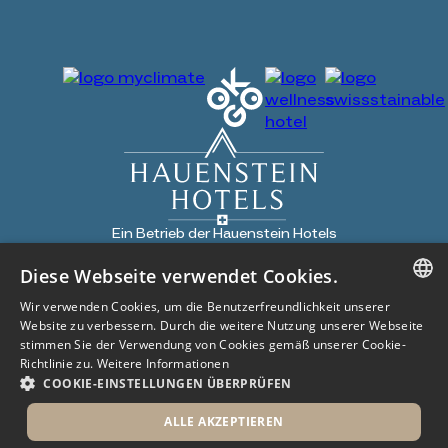
Ein Betrieb der Hauenstein Hotels
Diese Webseite verwendet Cookies.
Copyright 2024
All Rights Reserved
Wir verwenden Cookies, um die Benutzerfreundlichkeit unserer
GERMAN
Impressum
AGB
Website zu verbessern. Durch die weitere Nutzung unserer Webseite
stimmen Sie der Verwendung von Cookies gemäß unserer Cookie-
Datenschutz
GERMAN
Richtlinie zu.
Weitere Informationen
COOKIE-EINSTELLUNGEN ÜBERPRÜFEN
Buchen
Gutscheine
Jobs
ALLE AKZEPTIEREN