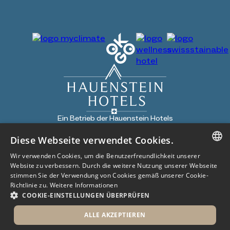
Ein Betrieb der Hauenstein Hotels
Diese Webseite verwendet Cookies.
Copyright 2024
All Rights Reserved
Wir verwenden Cookies, um die Benutzerfreundlichkeit unserer
GERMAN
Impressum
AGB
Website zu verbessern. Durch die weitere Nutzung unserer Webseite
stimmen Sie der Verwendung von Cookies gemäß unserer Cookie-
Datenschutz
GERMAN
Richtlinie zu.
Weitere Informationen
COOKIE-EINSTELLUNGEN ÜBERPRÜFEN
Buchen
Gutscheine
Jobs
ALLE AKZEPTIEREN